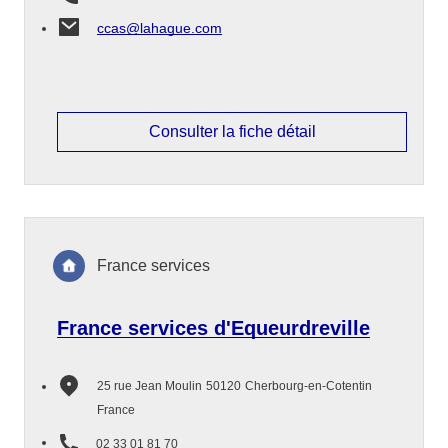
ccas@lahague.com
Consulter la fiche détail
France services
France services d'Equeurdreville
25 rue Jean Moulin
50120
Cherbourg-en-Cotentin
France
02 33 01 81 70