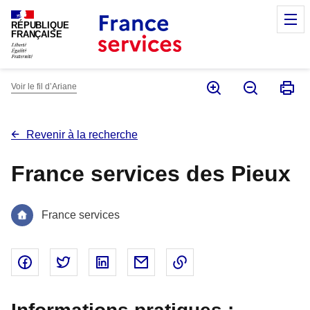
Panneau de gestion des cookies
M
RÉPUBLIQUE
FRANÇAISE
Voir le fil d’Ariane
Revenir à la recherche
France services des Pieux
France services
Partager sur Facebook - nouvelle fenêtre
Partager sur Twitter - nouvelle fenêtre
Partager sur Linked In - nouvelle fenêtr
Partager par email - nouvelle fe
Copier le lien dans le 