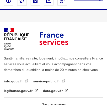
Partager sur Facebook - nouvelle fenêtre
Partager sur Twitter - nouvelle fenêtre
Partager sur Linked In - nouvelle fenêtr
Partager par email - nouvelle fe
Copier le lien dans le 
RÉPUBLIQUE
FRANÇAISE
Santé, famille, retraite, logement, impôts... nos conseillers France
services vous accueillent et vous accompagnent dans vos
démarches du quotidien, à moins de 20 minutes de chez vous.
info.gouv.fr
service-public.fr
legifrance.gouv.fr
data.gouv.fr
Nos partenaires