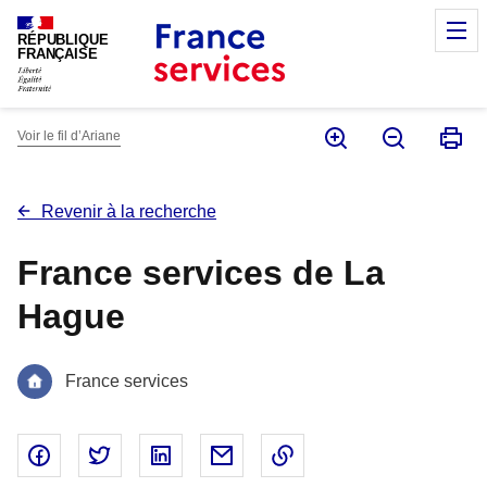
Panneau de gestion des cookies
M
RÉPUBLIQUE
FRANÇAISE
Voir le fil d’Ariane
Revenir à la recherche
France services de La
Hague
France services
Partager sur Facebook - nouvelle fenêtre
Partager sur Twitter - nouvelle fenêtre
Partager sur Linked In - nouvelle fenêtr
Partager par email - nouvelle fe
Copier le lien dans le 