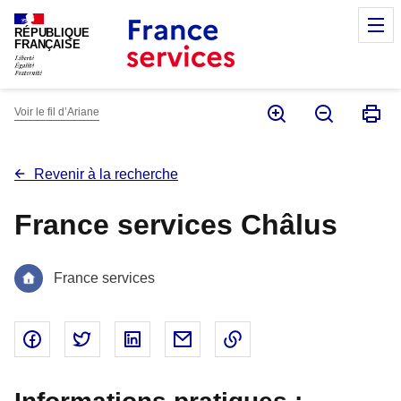
Panneau de gestion des cookies
M
RÉPUBLIQUE
FRANÇAISE
Voir le fil d’Ariane
Revenir à la recherche
France services Châlus
France services
Partager sur Facebook - nouvelle fenêtre
Partager sur Twitter - nouvelle fenêtre
Partager sur Linked In - nouvelle fenêtr
Partager par email - nouvelle fe
Copier le lien dans le 