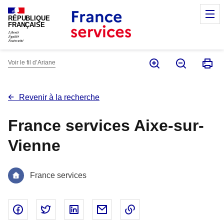
Panneau de gestion des cookies
M
RÉPUBLIQUE
FRANÇAISE
Voir le fil d’Ariane
Revenir à la recherche
France services Aixe-sur-
Vienne
France services
Partager sur Facebook - nouvelle fenêtre
Partager sur Twitter - nouvelle fenêtre
Partager sur Linked In - nouvelle fenêtr
Partager par email - nouvelle fe
Copier le lien dans le 