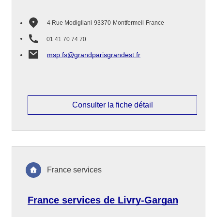
4 Rue Modigliani
93370
Montfermeil
France
01 41 70 74 70
msp.fs@grandparisgrandest.fr
Consulter la fiche détail
France services
France services de Livry-Gargan