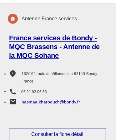
Antenne France services
France services de Bondy -
MQC Brassens - Antenne de
la MQC Sohane
162/164 route de Villemomble
93140
Bondy
France
06 21 93 06 63
nasmaa.kharbouch@bondy.fr
Consulter la fiche détail