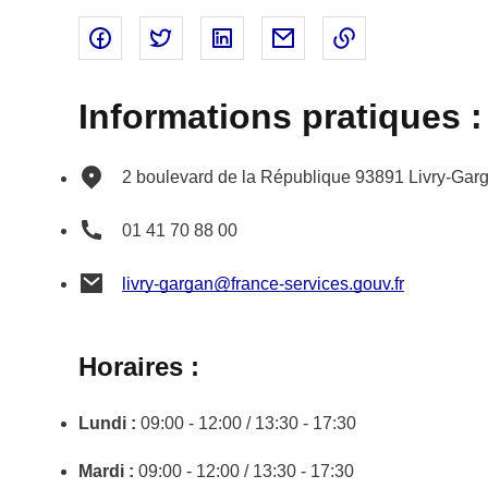
Partager sur Facebook - nouvelle fenêtre
Partager sur Twitter - nouvelle fenêtre
Partager sur Linked In - nouvell
Partager par email - nou
Copier le lien 
Informations pratiques :
2 boulevard de la République
93891
Livry-Gar
01 41 70 88 00
livry-gargan@france-services.gouv.fr
Horaires :
Lundi :
09:00 - 12:00 / 13:30 - 17:30
Mardi :
09:00 - 12:00 / 13:30 - 17:30