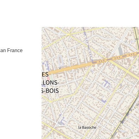
e fenêtre
velle fenêtre
dans le presse-papier
gan
France