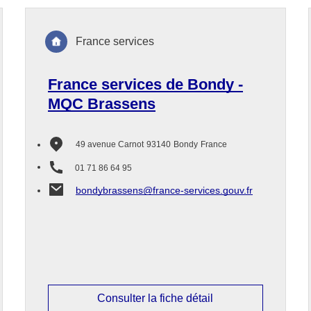
France services
France services de Bondy -
MQC Brassens
49 avenue Carnot
93140
Bondy
France
01 71 86 64 95
bondybrassens@france-services.gouv.fr
Consulter la fiche détail