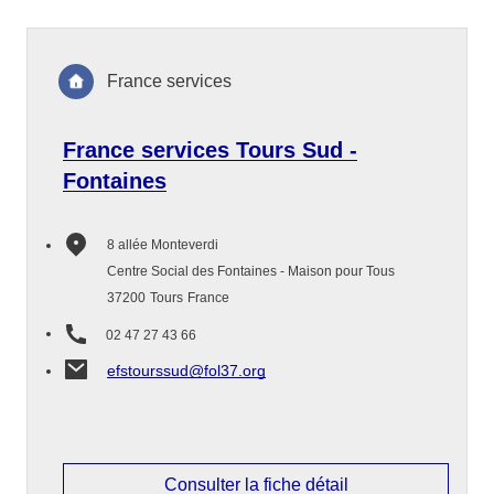
France services
France services Tours Sud -
Fontaines
8 allée Monteverdi
Centre Social des Fontaines - Maison pour Tous
37200
Tours
France
02 47 27 43 66
efstourssud@fol37.org
Consulter la fiche détail