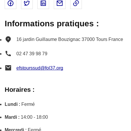
Partager sur Facebook - nouvelle fenêtre
Partager sur Twitter - nouvelle fenêtre
Partager sur Linked In - nouvelle fenêtr
Partager par email - nouvelle fe
Copier le lien dans le 
Informations pratiques :
16 jardin Guillaume Bouzignac
37000
Tours
France
02 47 39 98 79
efstourssud@fol37.org
Horaires :
Lundi :
Fermé
Mardi :
14:00 - 18:00
Mercredi :
Fermé