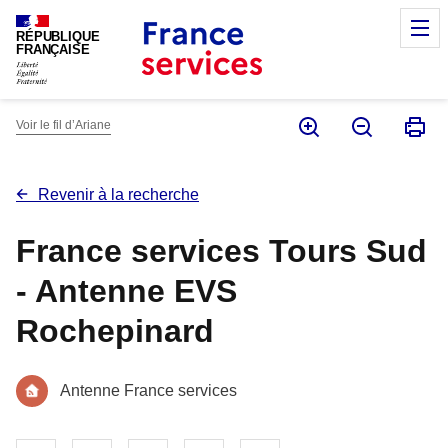
Panneau de gestion des cookies
M
RÉPUBLIQUE
FRANÇAISE
Voir le fil d’Ariane
Revenir à la recherche
France services Tours Sud
- Antenne EVS
Rochepinard
Antenne France services