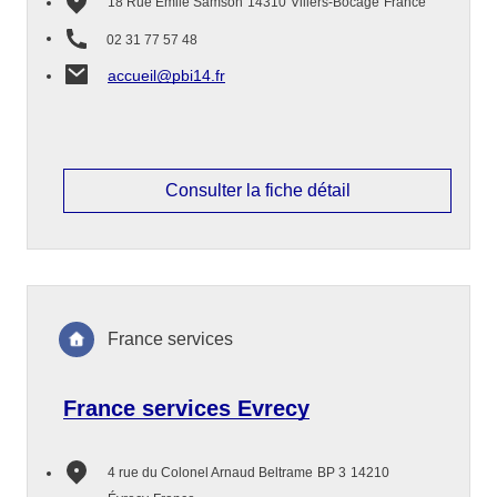
18 Rue Émile Samson
14310
Villers-Bocage
France
02 31 77 57 48
accueil@pbi14.fr
Consulter la fiche détail
France services
France services Evrecy
4 rue du Colonel Arnaud Beltrame
BP 3
14210