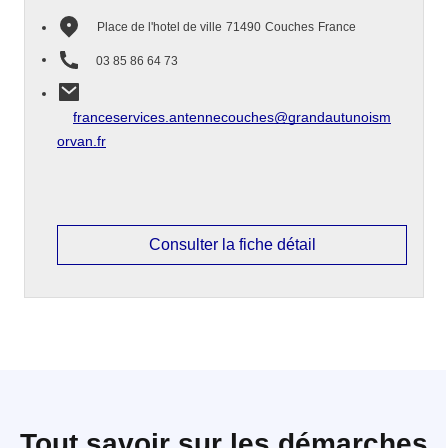
Place de l'hotel de ville
71490
Couches
France
03 85 86 64 73
franceservices.antennecouches@grandautunoism
orvan.fr
Consulter la fiche détail
Tout savoir sur les démarches