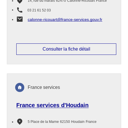
14, rue du marais
62470
Calonne-Ricouart
France
03 21 61 52 03
calonne-ricouart@france-services.gouv.fr
Consulter la fiche détail
France services
France services d'Houdain
5 Place de la Marne
62150
Houdain
France