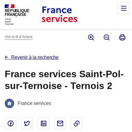
Panneau de gestion des cookies
M
RÉPUBLIQUE
FRANÇAISE
Voir le fil d’Ariane
Revenir à la recherche
France services Saint-Pol-
sur-Ternoise - Ternois 2
France services
Partager sur Facebook - nouvelle fenêtre
Partager sur Twitter - nouvelle fenêtre
Partager sur Linked In - nouvelle fenêtr
Partager par email - nouvelle fe
Copier le lien dans le 