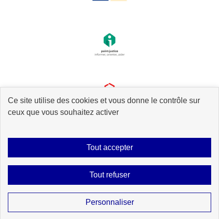
Ce site utilise des cookies et vous donne le contrôle sur
ceux que vous souhaitez activer
Tout accepter
Plan du site
Accessibilité : partiellement conforme
Mentions légales
Tout refuser
Données personnelles
Gestion des cookies
Contact
Sauf mention explicite de propriété intellectuelle détenue par des tiers, les
Personnaliser
contenus de ce site sont proposés sous
licence etalab-2.0