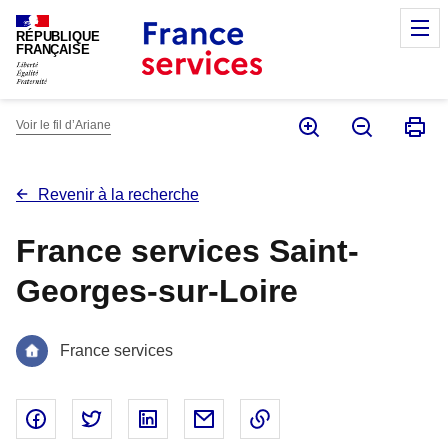
Panneau de gestion des cookies
M
RÉPUBLIQUE
FRANÇAISE
Voir le fil d’Ariane
Revenir à la recherche
France services Saint-
Georges-sur-Loire
France services
Partager sur Facebook - nouvelle fenêtre
Partager sur Twitter - nouvelle fenêtre
Partager sur Linked In - nouvelle fenêtr
Partager par email - nouvelle fe
Copier le lien dans le 