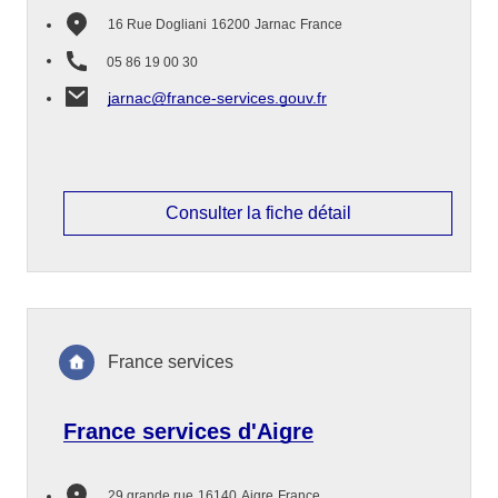
16 Rue Dogliani
16200
Jarnac
France
05 86 19 00 30
jarnac@france-services.gouv.fr
Consulter la fiche détail
France services
France services d'Aigre
29 grande rue
16140
Aigre
France