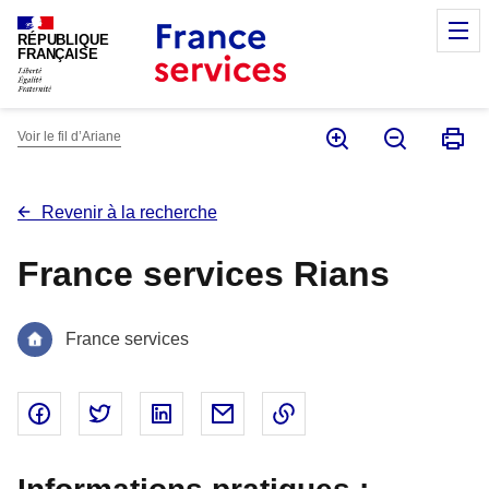
Panneau de gestion des cookies
M
RÉPUBLIQUE
FRANÇAISE
Voir le fil d’Ariane
Revenir à la recherche
France services Rians
France services
Partager sur Facebook - nouvelle fenêtre
Partager sur Twitter - nouvelle fenêtre
Partager sur Linked In - nouvelle fenêtr
Partager par email - nouvelle fe
Copier le lien dans le 