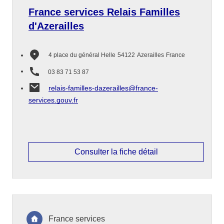
France services Relais Familles
d'Azerailles
4 place du général Helle
54122
Azerailles
France
03 83 71 53 87
relais-familles-dazerailles@france-
services.gouv.fr
Consulter la fiche détail
France services