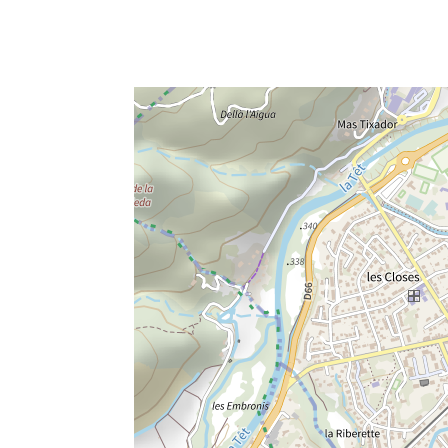
e fenêtre
velle fenêtre
dans le presse-papier