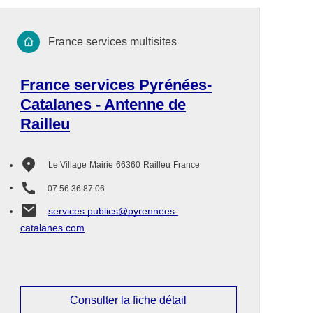
France services multisites
France services Pyrénées-
Catalanes - Antenne de
Railleu
Le Village
Mairie
66360
Railleu
France
07 56 36 87 06
services.publics@pyrennees-
catalanes.com
Consulter la fiche détail