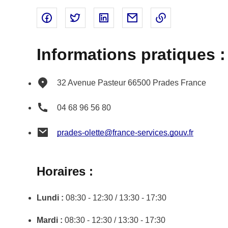
Partager sur Facebook - nouvelle fenêtre
Partager sur Twitter - nouvelle fenêtre
Partager sur Linked In - nouvell
Partager par email - nou
Copier le lien 
Informations pratiques :
32 Avenue Pasteur
66500
Prades
France
04 68 96 56 80
prades-olette@france-services.gouv.fr
Horaires :
Lundi :
08:30 - 12:30 / 13:30 - 17:30
Mardi :
08:30 - 12:30 / 13:30 - 17:30