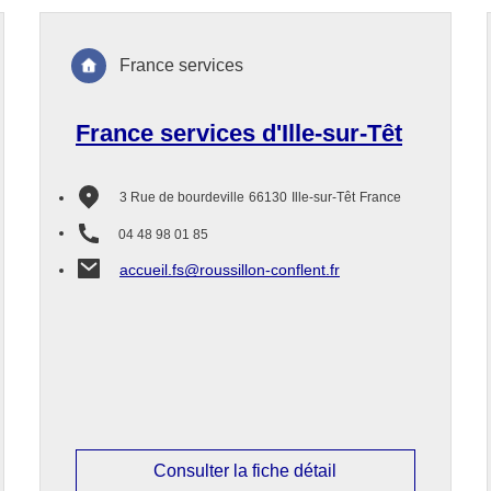
France services
France services d'Ille-sur-Têt
3 Rue de bourdeville
66130
Ille-sur-Têt
France
04 48 98 01 85
accueil.fs@roussillon-conflent.fr
Consulter la fiche détail