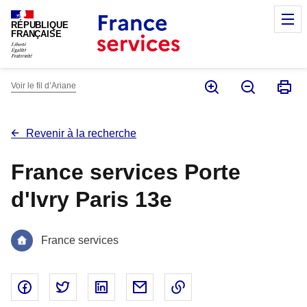
Panneau de gestion des cookies
M
RÉPUBLIQUE
FRANÇAISE
Voir le fil d’Ariane
Revenir à la recherche
France services Porte
d'Ivry Paris 13e
France services
Partager sur Facebook - nouvelle fenêtre
Partager sur Twitter - nouvelle fenêtre
Partager sur Linked In - nouvelle fenêtr
Partager par email - nouvelle fe
Copier le lien dans le 