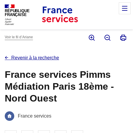
Panneau de gestion des cookies
M
RÉPUBLIQUE
FRANÇAISE
Voir le fil d’Ariane
Revenir à la recherche
France services Pimms
Médiation Paris 18ème -
Nord Ouest
France services