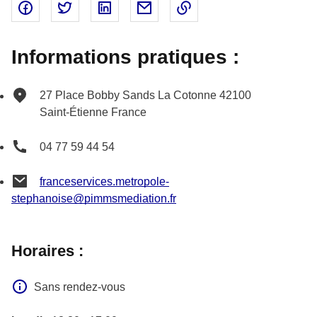
Partager sur Facebook - nouvelle fenêtre
Partager sur Twitter - nouvelle fenêtre
Partager sur Linked In - nouvelle fenêtr
Partager par email - nouvelle fe
Copier le lien dans le 
Informations pratiques :
27 Place Bobby Sands
La Cotonne
42100
Saint-Étienne
France
04 77 59 44 54
franceservices.metropole-
stephanoise@pimmsmediation.fr
Horaires :
Sans rendez-vous