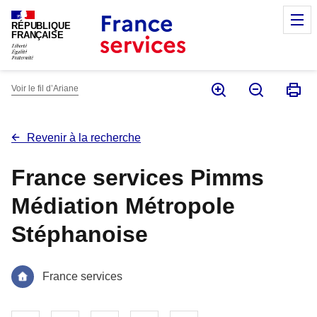
Panneau de gestion des cookies
M
RÉPUBLIQUE
FRANÇAISE
Voir le fil d’Ariane
Revenir à la recherche
France services Pimms
Médiation Métropole
Stéphanoise
France services