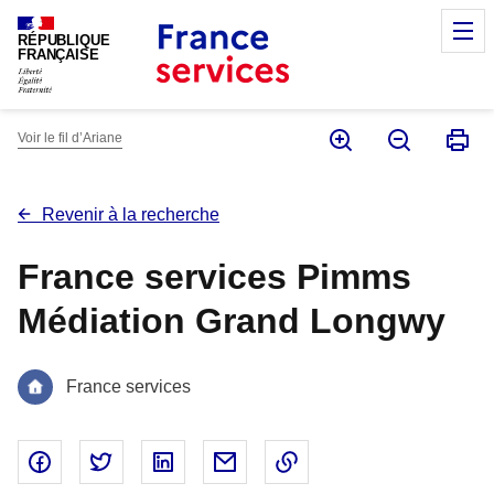
Panneau de gestion des cookies
M
RÉPUBLIQUE
FRANÇAISE
Voir le fil d’Ariane
Revenir à la recherche
France services Pimms
Médiation Grand Longwy
France services
Partager sur Facebook - nouvelle fenêtre
Partager sur Twitter - nouvelle fenêtre
Partager sur Linked In - nouvelle fenêtr
Partager par email - nouvelle fe
Copier le lien dans le 