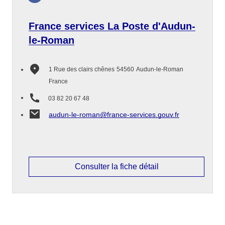
France services La Poste d'Audun-
le-Roman
1 Rue des clairs chênes
54560
Audun-le-Roman
France
03 82 20 67 48
audun-le-roman@france-services.gouv.fr
Consulter la fiche détail