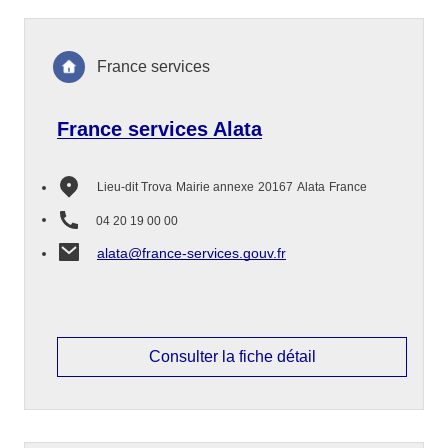
France services
France services Alata
Lieu-dit Trova
Mairie annexe
20167
Alata
France
04 20 19 00 00
alata@france-services.gouv.fr
Consulter la fiche détail