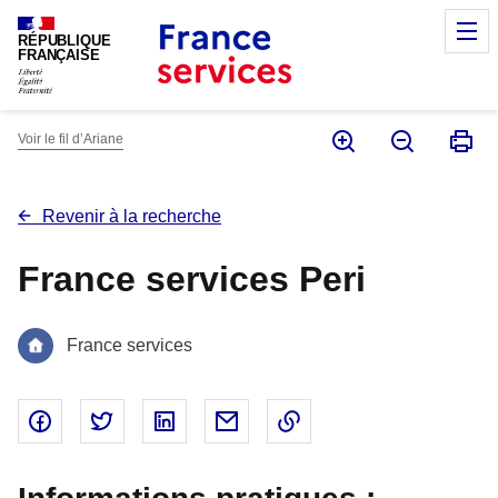
Panneau de gestion des cookies
M
RÉPUBLIQUE
FRANÇAISE
Voir le fil d’Ariane
Revenir à la recherche
France services Peri
France services
Partager sur Facebook - nouvelle fenêtre
Partager sur Twitter - nouvelle fenêtre
Partager sur Linked In - nouvelle fenêtr
Partager par email - nouvelle fe
Copier le lien dans le 