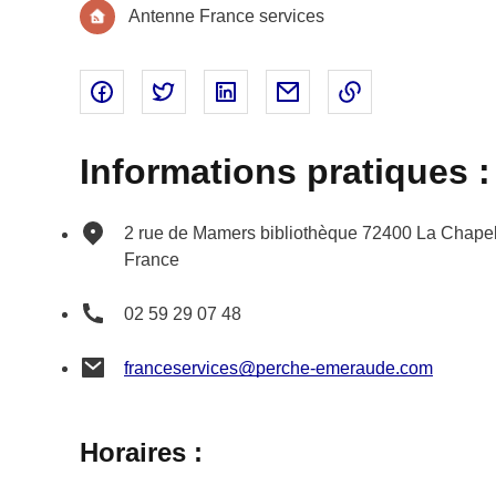
Antenne France services
Partager sur Facebook - nouvelle fenêtre
Partager sur Twitter - nouvelle fenêtre
Partager sur Linked In - nouvell
Partager par email - nou
Copier le lien 
Informations pratiques :
2 rue de Mamers
bibliothèque
72400
La Chapel
France
02 59 29 07 48
franceservices@perche-emeraude.com
Horaires :