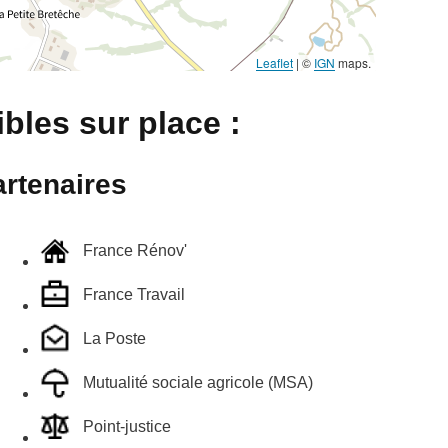
Leaflet
|
©
IGN
maps.
bles sur place :
rtenaires
France Rénov'
France Travail
La Poste
Mutualité sociale agricole (MSA)
Point-justice