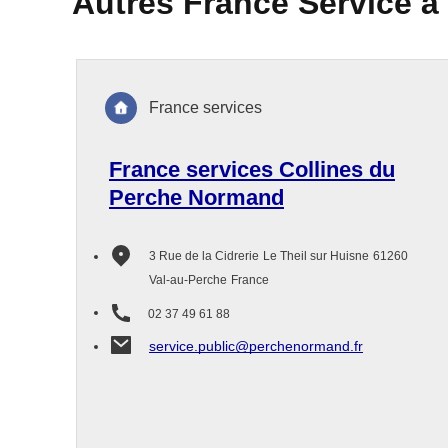
Autres France Service à
France services
France services Collines du
Perche Normand
3 Rue de la Cidrerie
Le Theil sur Huisne
61260
Val-au-Perche
France
02 37 49 61 88
service.public@perchenormand.fr