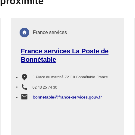
 proximité
France services
France services La Poste de
Bonnétable
1 Place du marché
72110
Bonnétable
France
02 43 25 74 30
bonnetable@france-services.gouv.fr