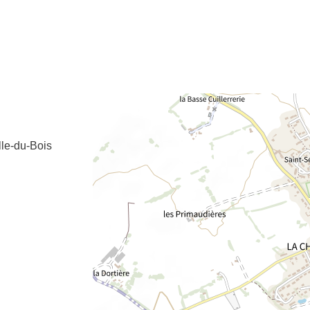
e fenêtre
velle fenêtre
dans le presse-papier
le-du-Bois