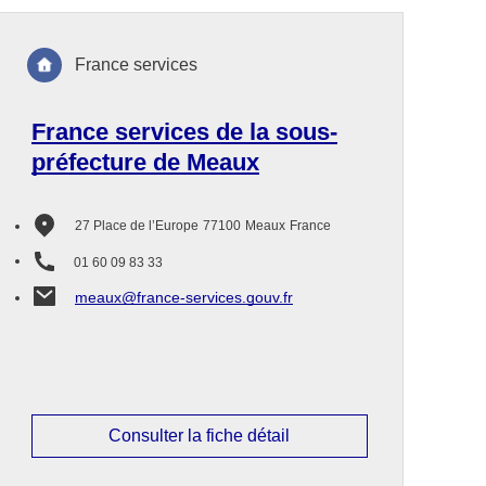
France services
France services de la sous-
préfecture de Meaux
27 Place de l’Europe
77100
Meaux
France
01 60 09 83 33
meaux@france-services.gouv.fr
Consulter la fiche détail