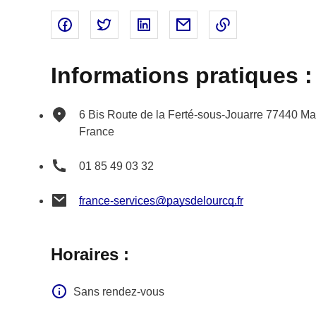
Partager sur Facebook - nouvelle fenêtre
Partager sur Twitter - nouvelle fenêtre
Partager sur Linked In - nouvell
Partager par email - nou
Copier le lien 
Informations pratiques :
6 Bis Route de la Ferté-sous-Jouarre
77440
Ma
France
01 85 49 03 32
france-services@paysdelourcq.fr
Horaires :
Sans rendez-vous