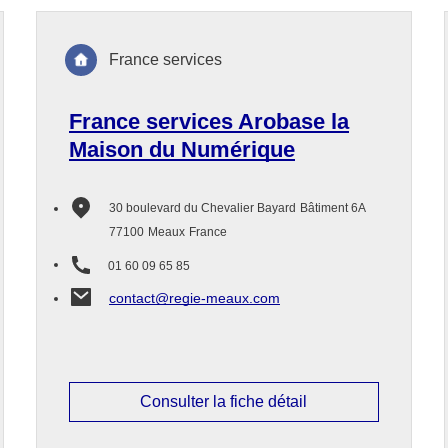
France services
France services Arobase la
Maison du Numérique
30 boulevard du Chevalier Bayard
Bâtiment 6A
77100
Meaux
France
01 60 09 65 85
contact@regie-meaux.com
Consulter la fiche détail