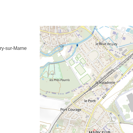
e fenêtre
velle fenêtre
dans le presse-papier
ry-sur-Marne