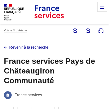
Panneau de gestion des cookies
M
RÉPUBLIQUE
FRANÇAISE
Voir le fil d’Ariane
Revenir à la recherche
France services Pays de
Châteaugiron
Communauté
France services