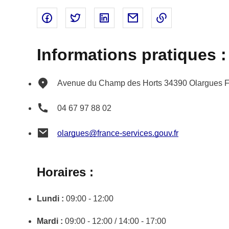
Partager sur Facebook - nouvelle fenêtre
Partager sur Twitter - nouvelle fenêtre
Partager sur Linked In - nouvell
Partager par email - nou
Copier le lien 
Informations pratiques :
Avenue du Champ des Horts
34390
Olargues
F
04 67 97 88 02
olargues@france-services.gouv.fr
Horaires :
Lundi :
09:00 - 12:00
Mardi :
09:00 - 12:00 / 14:00 - 17:00