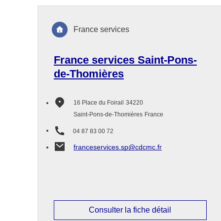
France services
France services Saint-Pons-
de-Thomières
16 Place du Foirail
34220
Saint-Pons-de-Thomières
France
04 87 83 00 72
franceservices.sp@cdcmc.fr
Consulter la fiche détail