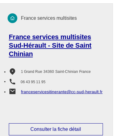
France services multisites
France services multisites
Sud-Hérault - Site de Saint
Chinian
1 Grand Rue
34360
Saint-Chinian
France
06 43 95 11 95
franceservicesitinerante@cc-sud-herault.fr
Consulter la fiche détail