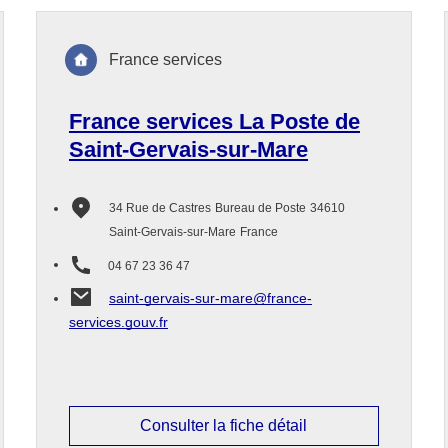
France services
France services La Poste de
Saint-Gervais-sur-Mare
34 Rue de Castres
Bureau de Poste
34610
Saint-Gervais-sur-Mare
France
04 67 23 36 47
saint-gervais-sur-mare@france-
services.gouv.fr
Consulter la fiche détail