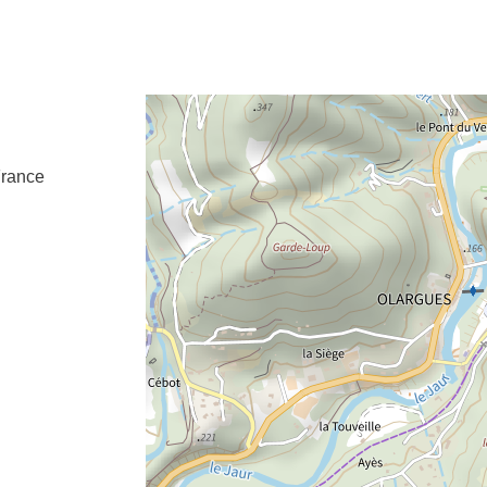
e fenêtre
velle fenêtre
dans le presse-papier
rance