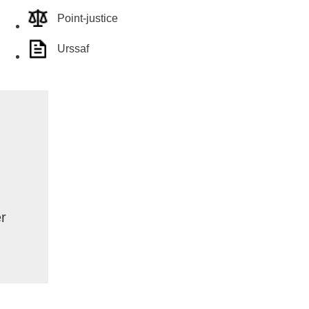
Point-justice
Urssaf
r