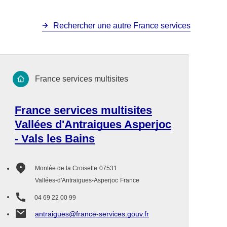
Rechercher une autre France services
France services multisites
France services multisites
Vallées d'Antraigues Asperjoc
- Vals les Bains
Montée de la Croisette
07531
Vallées-d'Antraigues-Asperjoc
France
04 69 22 00 99
antraigues@france-services.gouv.fr