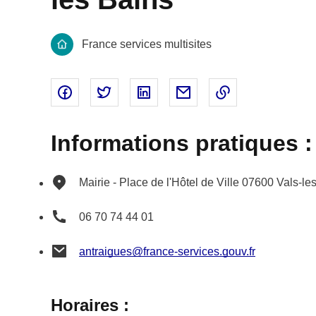
France services multisites
Partager sur Facebook - nouvelle fenêtre
Partager sur Twitter - nouvelle fenêtre
Partager sur Linked In - nouvell
Partager par email - nou
Copier le lien 
Informations pratiques :
Mairie - Place de l'Hôtel de Ville
07600
Vals-le
06 70 74 44 01
antraigues@france-services.gouv.fr
Horaires :