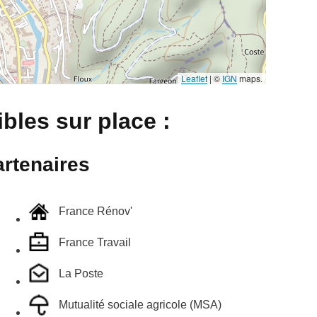
Leaflet
|
©
IGN
maps.
bles sur place :
rtenaires
France Rénov'
France Travail
La Poste
Mutualité sociale agricole (MSA)