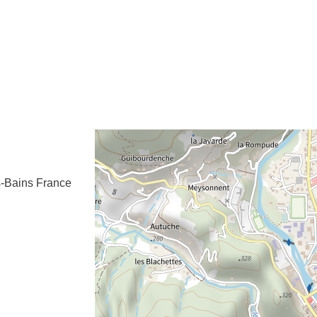
e fenêtre
velle fenêtre
dans le presse-papier
s-Bains
France