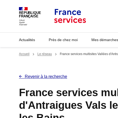
Panneau de gestion des cookies
RÉPUBLIQUE
FRANÇAISE
Actualités
Près de chez moi
Mes démarches 
Accueil
Le réseau
France services multisites Vallées d'Antr
Revenir à la recherche
France services mul
d'Antraigues Vals le
les Bains