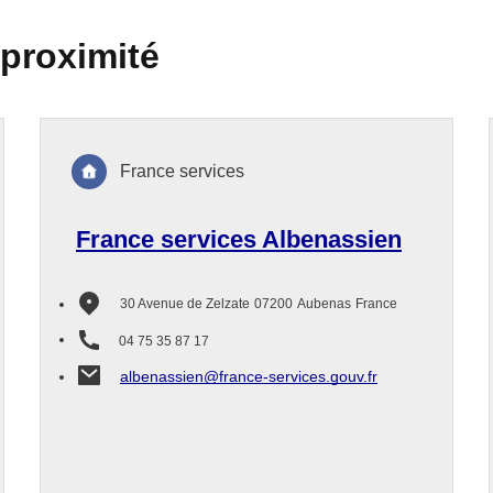
 proximité
France services
France services Albenassien
30 Avenue de Zelzate
07200
Aubenas
France
04 75 35 87 17
albenassien@france-services.gouv.fr