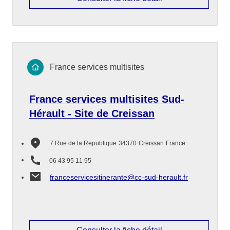
France services multisites
France services multisites Sud-
Hérault - Site de Creissan
7 Rue de la Republique
34370
Creissan
France
06 43 95 11 95
franceservicesitinerante@cc-sud-herault.fr