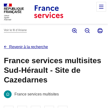
Panneau de gestion des cookies
M
RÉPUBLIQUE
FRANÇAISE
Voir le fil d’Ariane
Revenir à la recherche
France services multisites
Sud-Hérault - Site de
Cazedarnes
France services multisites