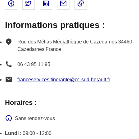
Partager sur Facebook - nouvelle fenêtre
Partager sur Twitter - nouvelle fenêtre
Partager sur Linked In - nouvelle fenêtr
Partager par email - nouvelle fe
Copier le lien dans le 
Informations pratiques :
Rue des Mélias
Médiathèque de Cazedarnes
34460
Cazedarnes
France
06 43 95 11 95
franceservicesitinerante@cc-sud-herault.fr
Horaires :
Sans rendez-vous
Lundi :
09:00 - 12:00