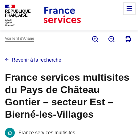
Panneau de gestion des cookies
M
RÉPUBLIQUE
FRANÇAISE
Voir le fil d’Ariane
Revenir à la recherche
France services multisites
du Pays de Château
Gontier – secteur Est –
Bierné-les-Villages
France services multisites