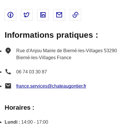
Partager sur Facebook - nouvelle fenêtre
Partager sur Twitter - nouvelle fenêtre
Partager sur Linked In - nouvelle fenêtr
Partager par email - nouvelle fe
Copier le lien dans le 
Informations pratiques :
Rue d'Anjou
Mairie de Bierné-les-Villages
53290
Bierné-les-Villages
France
06 74 03 30 87
france.services@chateaugontier.fr
Horaires :
Lundi :
14:00 - 17:00