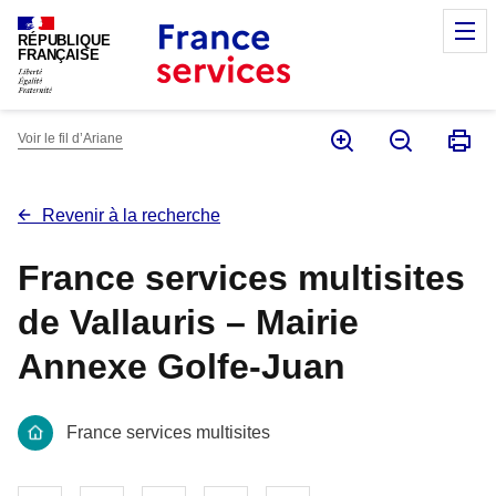
Panneau de gestion des cookies
M
RÉPUBLIQUE
FRANÇAISE
Voir le fil d’Ariane
Revenir à la recherche
France services multisites
de Vallauris – Mairie
Annexe Golfe-Juan
France services multisites