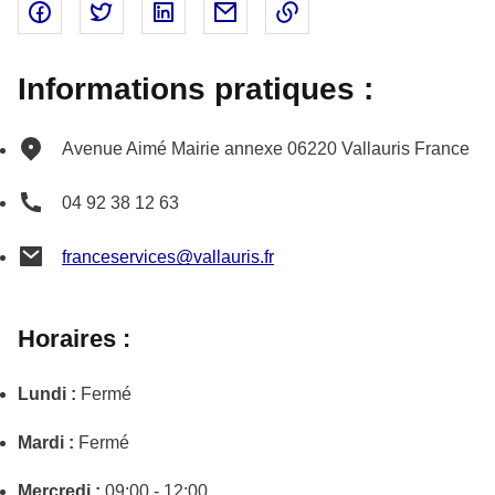
Partager sur Facebook - nouvelle fenêtre
Partager sur Twitter - nouvelle fenêtre
Partager sur Linked In - nouvelle fenêtr
Partager par email - nouvelle fe
Copier le lien dans le 
Informations pratiques :
Avenue Aimé
Mairie annexe
06220
Vallauris
France
04 92 38 12 63
franceservices@vallauris.fr
Horaires :
Lundi :
Fermé
Mardi :
Fermé
Mercredi :
09:00 - 12:00