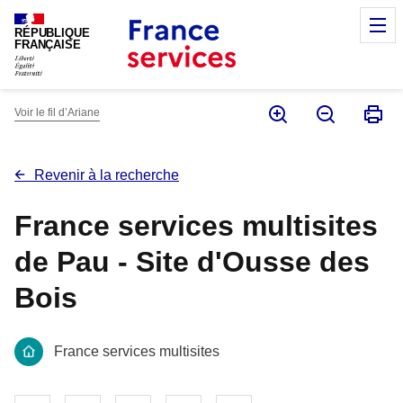
Panneau de gestion des cookies
M
RÉPUBLIQUE
FRANÇAISE
Voir le fil d’Ariane
Revenir à la recherche
France services multisites
de Pau - Site d'Ousse des
Bois
France services multisites