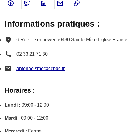
Partager sur Facebook - nouvelle fenêtre
Partager sur Twitter - nouvelle fenêtre
Partager sur Linked In - nouvelle fenêtr
Partager par email - nouvelle fe
Copier le lien dans le 
Informations pratiques :
6 Rue Eisenhower
50480
Sainte-Mère-Église
France
02 33 21 71 30
antenne.sme@ccbdc.fr
Horaires :
Lundi :
09:00 - 12:00
Mardi :
09:00 - 12:00
Mercredi :
Fermé