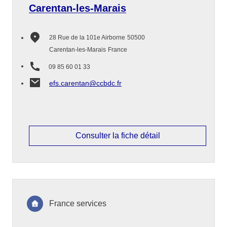
Carentan-les-Marais
28 Rue de la 101e Airborne
50500
Carentan-les-Marais
France
09 85 60 01 33
efs.carentan@ccbdc.fr
Consulter la fiche détail
France services