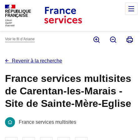
Panneau de gestion des cookies
M
RÉPUBLIQUE
FRANÇAISE
Voir le fil d’Ariane
Revenir à la recherche
France services multisites
de Carentan-les-Marais -
Site de Sainte-Mère-Eglise
France services multisites