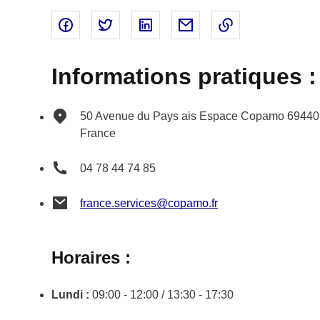
Partager sur Facebook - nouvelle fenêtre
Partager sur Twitter - nouvelle fenêtre
Partager sur Linked In - nouvell
Partager par email - nou
Copier le lien 
Informations pratiques :
50 Avenue du Pays ais
Espace Copamo
69440
France
04 78 44 74 85
france.services@copamo.fr
Horaires :
Lundi :
09:00 - 12:00 / 13:30 - 17:30