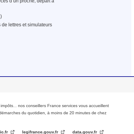
écès d’un proche, départ à
)
de lettres et simulateurs
, impôts... nos conseillers France services vous accueillent
démarches du quotidien, à moins de 20 minutes de chez
ic.fr
legifrance.gouv.fr
data.gouv.fr