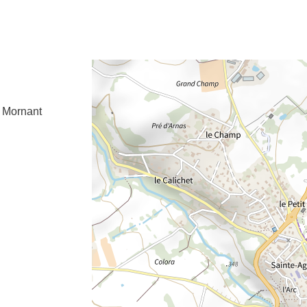
e fenêtre
velle fenêtre
dans le presse-papier
Mornant