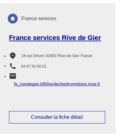
France services
France services Rive de Gier
18 rue Drivon
42800
Rive-de-Gier
France
04 87 54 00 01
fs_rivedegier.blf@ardechedromeloire.msa.fr
Consulter la fiche détail