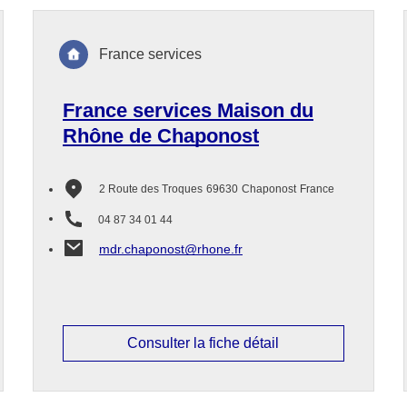
France services
France services Maison du
Rhône de Chaponost
2 Route des Troques
69630
Chaponost
France
04 87 34 01 44
mdr.chaponost@rhone.fr
Consulter la fiche détail