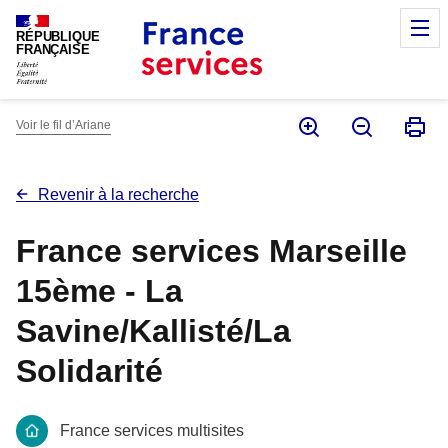
Panneau de gestion des cookies
M
RÉPUBLIQUE
FRANÇAISE
Voir le fil d’Ariane
Revenir à la recherche
France services Marseille
15ème - La
Savine/Kallisté/La
Solidarité
France services multisites