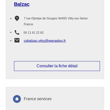
Balzac
7 rue Olympe de Gouges
94400
Vitry-sur-Seine
France
06 11 61 22 82
csbalzac-vitry@wanadoo.fr
Consulter la fiche détail
France services