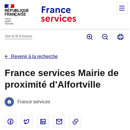
Panneau de gestion des cookies
M
RÉPUBLIQUE
FRANÇAISE
Voir le fil d’Ariane
Revenir à la recherche
France services Mairie de
proximité d'Alfortville
France services
Partager sur Facebook - nouvelle fenêtre
Partager sur Twitter - nouvelle fenêtre
Partager sur Linked In - nouvelle fenêtr
Partager par email - nouvelle fe
Copier le lien dans le 