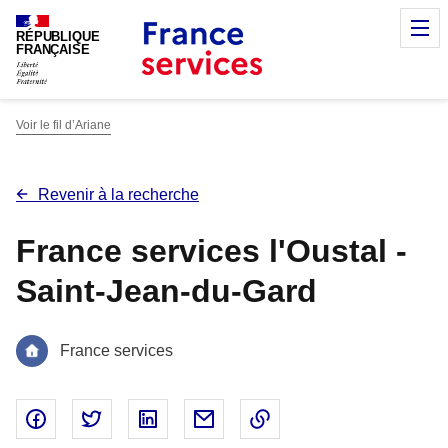
Panneau de gestion des cookies
M
RÉPUBLIQUE
FRANÇAISE
Voir le fil d’Ariane
Revenir à la recherche
France services l'Oustal -
Saint-Jean-du-Gard
France services
Partager sur Facebook - nouvelle fenêtre
Partager sur Twitter - nouvelle fenêtre
Partager sur Linked In - nouvelle fenêtr
Partager par email - nouvelle fe
Copier le lien dans le 