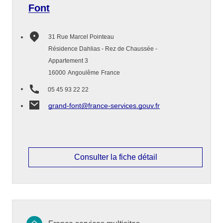
Font
31 Rue Marcel Pointeau
Résidence Dahlias - Rez de Chaussée -
Appartement 3
16000
Angoulême
France
05 45 93 22 22
grand-font@france-services.gouv.fr
Consulter la fiche détail