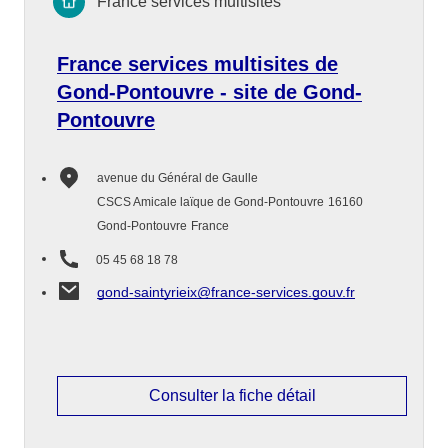
France services multisites
France services multisites de
Gond-Pontouvre - site de Gond-
Pontouvre
avenue du Général de Gaulle
CSCS Amicale laïque de Gond-Pontouvre
16160
Gond-Pontouvre
France
05 45 68 18 78
gond-saintyrieix@france-services.gouv.fr
Consulter la fiche détail