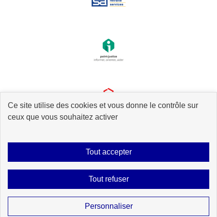
Ce site utilise des cookies et vous donne le contrôle sur
ceux que vous souhaitez activer
Tout accepter
Plan du site
Accessibilité : partiellement conforme
Mentions légales
Tout refuser
Données personnelles
Gestion des cookies
Contact
Sauf mention explicite de propriété intellectuelle détenue par des tiers, les
Personnaliser
contenus de ce site sont proposés sous
licence etalab-2.0