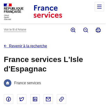
Panneau de gestion des cookies
M
RÉPUBLIQUE
FRANÇAISE
Voir le fil d’Ariane
Revenir à la recherche
France services L'Isle
d'Espagnac
France services
Partager sur Facebook - nouvelle fenêtre
Partager sur Twitter - nouvelle fenêtre
Partager sur Linked In - nouvelle fenêtr
Partager par email - nouvelle fe
Copier le lien dans le 