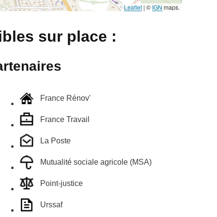
Leaflet
|
©
IGN
maps.
bles sur place :
rtenaires
France Rénov'
France Travail
La Poste
Mutualité sociale agricole (MSA)
Point-justice
Urssaf