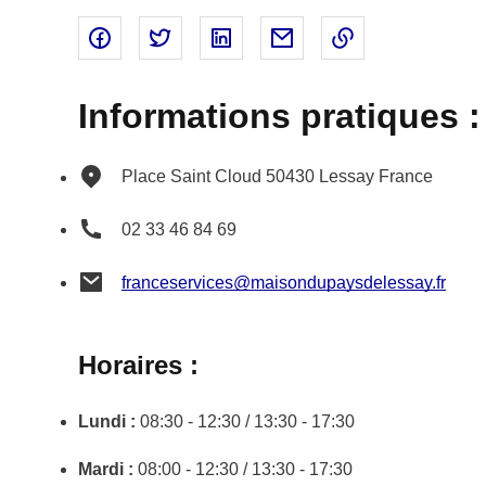
Partager sur Facebook - nouvelle fenêtre
Partager sur Twitter - nouvelle fenêtre
Partager sur Linked In - nouvell
Partager par email - nou
Copier le lien 
Informations pratiques :
Place Saint Cloud
50430
Lessay
France
02 33 46 84 69
franceservices@maisondupaysdelessay.fr
Horaires :
Lundi :
08:30 - 12:30 / 13:30 - 17:30
Mardi :
08:00 - 12:30 / 13:30 - 17:30