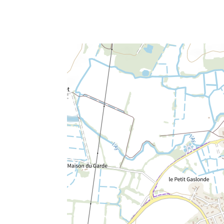
e fenêtre
velle fenêtre
dans le presse-papier