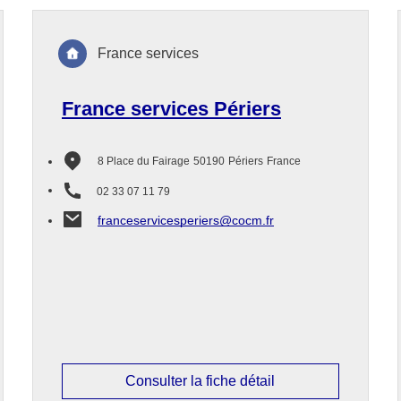
France services
France services Périers
8 Place du Fairage
50190
Périers
France
02 33 07 11 79
franceservicesperiers@cocm.fr
Consulter la fiche détail