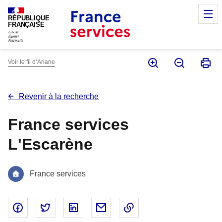
Panneau de gestion des cookies
M
RÉPUBLIQUE
FRANÇAISE
Voir le fil d’Ariane
Revenir à la recherche
France services
L'Escarène
France services
Partager sur Facebook - nouvelle fenêtre
Partager sur Twitter - nouvelle fenêtre
Partager sur Linked In - nouvelle fenêtr
Partager par email - nouvelle fe
Copier le lien dans le 