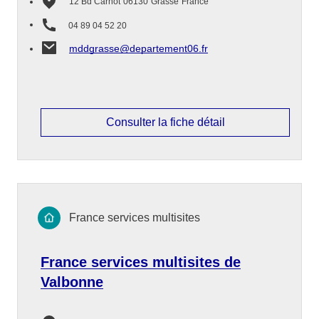
12 Bd Carnot
06130
Grasse
France
04 89 04 52 20
mddgrasse@departement06.fr
Consulter la fiche détail
France services multisites
France services multisites de
Valbonne