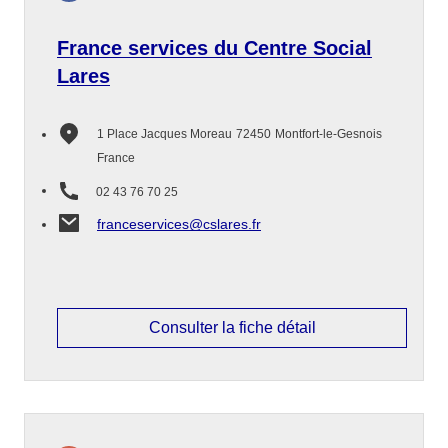
France services du Centre Social
Lares
1 Place Jacques Moreau
72450
Montfort-le-Gesnois
France
02 43 76 70 25
franceservices@cslares.fr
Consulter la fiche détail