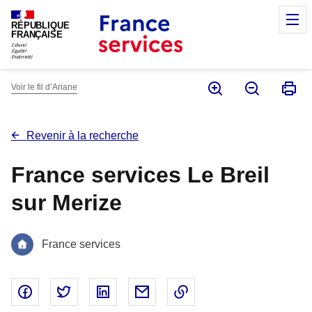
Panneau de gestion des cookies
M
RÉPUBLIQUE
FRANÇAISE
Voir le fil d’Ariane
Revenir à la recherche
France services Le Breil
sur Merize
France services
Partager sur Facebook - nouvelle fenêtre
Partager sur Twitter - nouvelle fenêtre
Partager sur Linked In - nouvelle fenêtr
Partager par email - nouvelle fe
Copier le lien dans le 