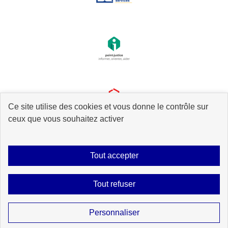
Ce site utilise des cookies et vous donne le contrôle sur
ceux que vous souhaitez activer
Tout accepter
Plan du site
Accessibilité : partiellement conforme
Mentions légales
Tout refuser
Données personnelles
Gestion des cookies
Contact
Sauf mention explicite de propriété intellectuelle détenue par des tiers, les
Personnaliser
contenus de ce site sont proposés sous
licence etalab-2.0