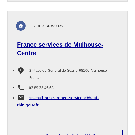
France services
France services de Mulhouse-
Centre
2 Place du Général de Gaulle
68100
Mulhouse
France
03 89 33 45 68
sp-mulhouse-france-services@haut-
rhin.gouv.fr