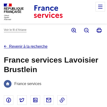
Panneau de gestion des cookies
M
RÉPUBLIQUE
FRANÇAISE
Voir le fil d’Ariane
Revenir à la recherche
France services Lavoisier
Brustlein
France services
Partager sur Facebook - nouvelle fenêtre
Partager sur Twitter - nouvelle fenêtre
Partager sur Linked In - nouvelle fenêtr
Partager par email - nouvelle fe
Copier le lien dans le 