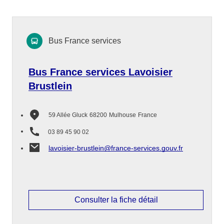
Bus France services
Bus France services Lavoisier
Brustlein
59 Allée Gluck
68200
Mulhouse
France
03 89 45 90 02
lavoisier-brustlein@france-services.gouv.fr
Consulter la fiche détail