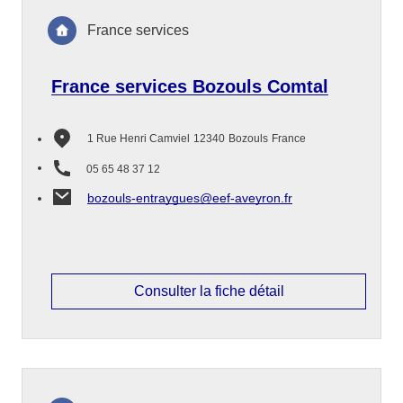
France services
France services Bozouls Comtal
1 Rue Henri Camviel
12340
Bozouls
France
05 65 48 37 12
bozouls-entraygues@eef-aveyron.fr
Consulter la fiche détail