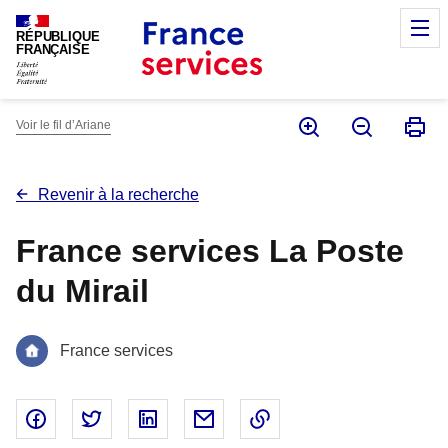
Panneau de gestion des cookies
M
RÉPUBLIQUE
FRANÇAISE
Voir le fil d’Ariane
Revenir à la recherche
France services La Poste
du Mirail
France services
Partager sur Facebook - nouvelle fenêtre
Partager sur Twitter - nouvelle fenêtre
Partager sur Linked In - nouvelle fenêtr
Partager par email - nouvelle fe
Copier le lien dans le 