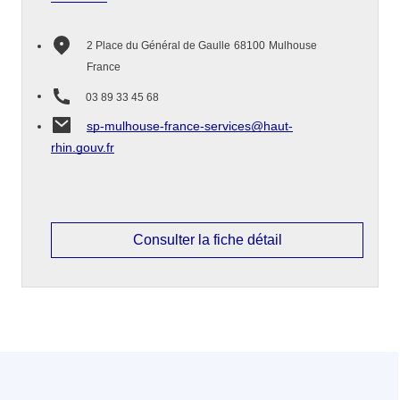
2 Place du Général de Gaulle
68100
Mulhouse
France
03 89 33 45 68
sp-mulhouse-france-services@haut-
rhin.gouv.fr
Consulter la fiche détail