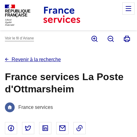
Panneau de gestion des cookies
M
RÉPUBLIQUE
FRANÇAISE
Voir le fil d’Ariane
Revenir à la recherche
France services La Poste
d'Ottmarsheim
France services
Partager sur Facebook - nouvelle fenêtre
Partager sur Twitter - nouvelle fenêtre
Partager sur Linked In - nouvelle fenêtr
Partager par email - nouvelle fe
Copier le lien dans le 