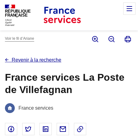
Panneau de gestion des cookies
M
RÉPUBLIQUE
FRANÇAISE
Voir le fil d’Ariane
Revenir à la recherche
France services La Poste
de Villefagnan
France services
Partager sur Facebook - nouvelle fenêtre
Partager sur Twitter - nouvelle fenêtre
Partager sur Linked In - nouvelle fenêtr
Partager par email - nouvelle fe
Copier le lien dans le 