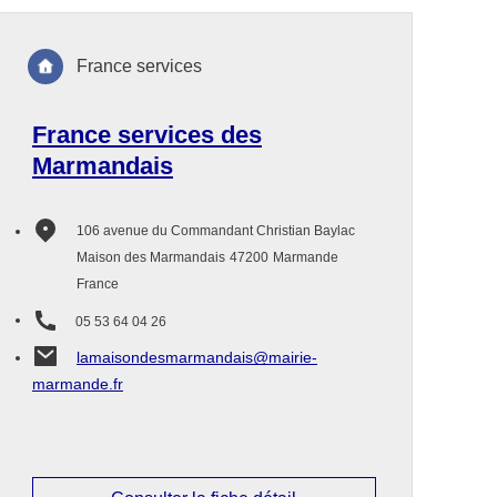
France services
France services des
Marmandais
106 avenue du Commandant Christian Baylac
Maison des Marmandais
47200
Marmande
France
05 53 64 04 26
lamaisondesmarmandais@mairie-
marmande.fr