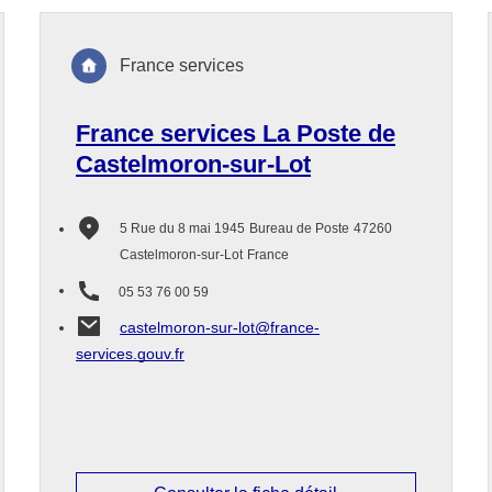
France services
France services La Poste de
Castelmoron-sur-Lot
5 Rue du 8 mai 1945
Bureau de Poste
47260
Castelmoron-sur-Lot
France
05 53 76 00 59
castelmoron-sur-lot@france-
services.gouv.fr