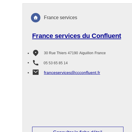
France services
France services du Confluent
30 Rue Thiers
47190
Aiguillon
France
05 53 65 85 14
franceservices@ccconfluent.fr