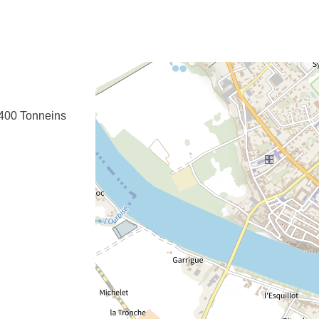
e fenêtre
velle fenêtre
dans le presse-papier
400
Tonneins