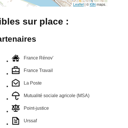
Leaflet
|
©
IGN
maps.
bles sur place :
rtenaires
France Rénov'
France Travail
La Poste
Mutualité sociale agricole (MSA)
Point-justice
Urssaf