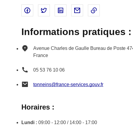
Partager sur Facebook - nouvelle fenêtre
Partager sur Twitter - nouvelle fenêtre
Partager sur Linked In - nouvell
Partager par email - nou
Copier le lien 
Informations pratiques :
Avenue Charles de Gaulle
Bureau de Poste
47
France
05 53 76 10 06
tonneins@france-services.gouv.fr
Horaires :
Lundi :
09:00 - 12:00 / 14:00 - 17:00