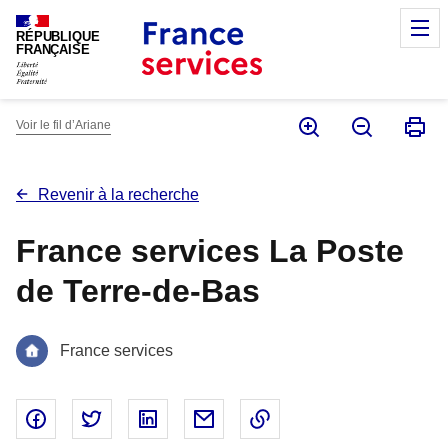
Panneau de gestion des cookies
M
RÉPUBLIQUE
FRANÇAISE
Voir le fil d’Ariane
Revenir à la recherche
France services La Poste
de Terre-de-Bas
France services
Partager sur Facebook - nouvelle fenêtre
Partager sur Twitter - nouvelle fenêtre
Partager sur Linked In - nouvelle fenêtr
Partager par email - nouvelle fe
Copier le lien dans le 