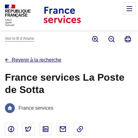
Panneau de gestion des cookies
M
RÉPUBLIQUE
FRANÇAISE
Voir le fil d’Ariane
Revenir à la recherche
France services La Poste
de Sotta
France services
Partager sur Facebook - nouvelle fenêtre
Partager sur Twitter - nouvelle fenêtre
Partager sur Linked In - nouvelle fenêtr
Partager par email - nouvelle fe
Copier le lien dans le 