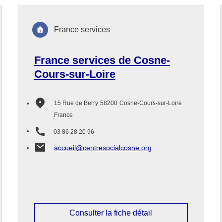
France services
France services de Cosne-
Cours-sur-Loire
15 Rue de Berry
58200
Cosne-Cours-sur-Loire
France
03 86 28 20 96
accueil@centresocialcosne.org
Consulter la fiche détail