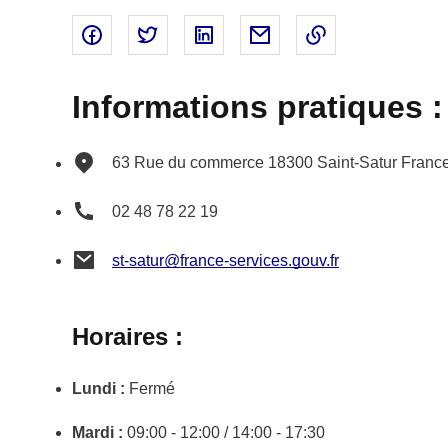
Partager sur Facebook - nouvelle fenêtre
Partager sur Twitter - nouvelle fenêtre
Partager sur Linked In - nouvell
Partager par email - nou
Copier le lien 
Informations pratiques :
63 Rue du commerce
18300
Saint-Satur
Franc
02 48 78 22 19
st-satur@france-services.gouv.fr
Horaires :
Lundi :
Fermé
Mardi :
09:00 - 12:00 / 14:00 - 17:30