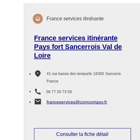
France services itinérante
France services itinérante
Pays fort Sancerrois Val de
Loire
41 rue basse des remparts
18300
Sancerre
France
06 77 50 73 59
franceservices@comcompsv.fr
Consulter la fiche détail