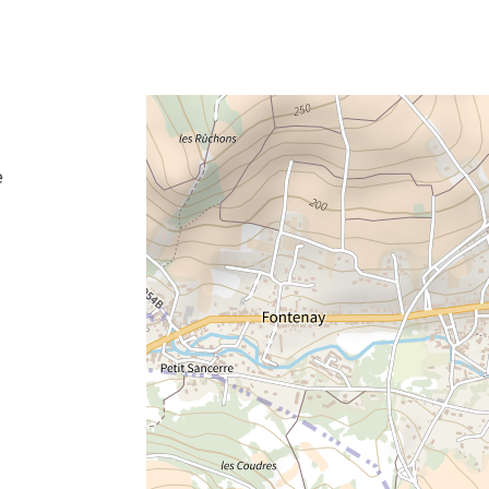
e fenêtre
velle fenêtre
dans le presse-papier
e