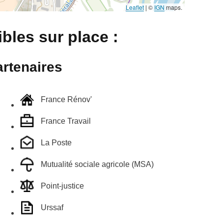
Leaflet
|
©
IGN
maps.
bles sur place :
rtenaires
France Rénov'
France Travail
La Poste
Mutualité sociale agricole (MSA)
Point-justice
Urssaf