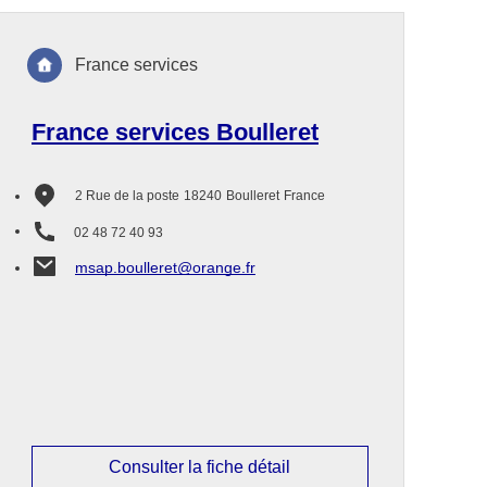
France services
France services Boulleret
2 Rue de la poste
18240
Boulleret
France
02 48 72 40 93
msap.boulleret@orange.fr
Consulter la fiche détail