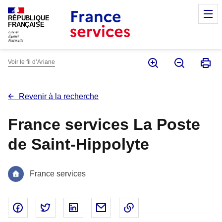
Panneau de gestion des cookies
M
RÉPUBLIQUE
FRANÇAISE
Voir le fil d’Ariane
Revenir à la recherche
France services La Poste
de Saint-Hippolyte
France services
Partager sur Facebook - nouvelle fenêtre
Partager sur Twitter - nouvelle fenêtre
Partager sur Linked In - nouvelle fenêtr
Partager par email - nouvelle fe
Copier le lien dans le 